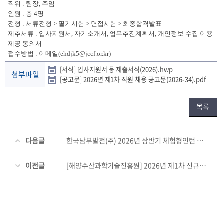
직위 : 팀장, 주임
인원 : 총 4명
전형 : 서류전형 > 필기시험 > 면접시험 > 최종합격발표
제추서류 : 입사지원서, 자기소개서, 업무추진계획서, 개인정보 수집 이용
제공 동의서
접수방법 : 이메일(ehdjk5@jccf.or.kr)
[서식] 입사지원서 등 제출서식(2026).hwp
첨부파일
[공고문] 2026년 제1차 직원 채용 공고문(2026-34).pdf
목록
다음글
한국남부발전(주) 2026년 상반기 체험형인턴 채용 공고 (~05. 07. (목))
이전글
[해양수산과학기술진흥원] 2026년 제1차 신규직원 채용 (~05. 14. (목))