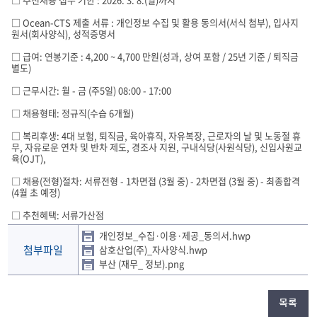
□ Ocean-CTS 제출 서류 : 개인정보 수집 및 활용 동의서(서식 첨부), 입사지
원서(회사양식), 성적증명서
□ 급여: 연봉기준 : 4,200 ~ 4,700 만원(성과, 상여 포함 / 25년 기준 / 퇴직금
별도)
□ 근무시간: 월 - 금 (주5일) 08:00 - 17:00
□ 채용형태: 정규직(수습 6개월)
□ 복리후생: 4대 보험, 퇴직금, 육아휴직, 자유복장, 근로자의 날 및 노동절 휴
무, 자유로운 연차 및 반차 제도, 경조사 지원, 구내식당(사원식당), 신입사원교
육(OJT),
□ 채용(전형)절차: 서류전형 - 1차면접 (3월 중) - 2차면접 (3월 중) - 최종합격
(4월 초 예정)
□ 추천혜택: 서류가산점
개인정보_수집·이용·제공_동의서.hwp
첨부파일
삼호산업(주)_자사양식.hwp
부산 (재무_ 정보).png
목록