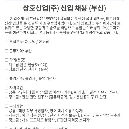
삼호산업(주) 신입 채용 (부산)
□ 기업소개: 삼호산업은 1990년에 설립되어 부산에 국내 법인을, 베트남에
생산 법인을 둔 신발류 제조 수출업체입니다. 오직 삼호산업 주식회사만이 보
유하고 있는 다양한 경험과 기술력을 바탕으로 뉴발란스 러닝화, 아웃도어화
등을 생산하여 Global Market에서 능력을 인정받으며 성장하고 있습니다.
□ 모집부문: 재무팀 / 정보팀
□ 근무지역: 부산
□ 학과(전공)
- 재무팀 관련 전공자(우대)
- 정보팀 관련 전공자 (필수)
□ 졸업기준: 졸업자 / 졸업예정자
□ 자격요건
- 공통 : 4년제 대졸 이상 (졸업 예정자 가능), 해외 출국 결격 사유가 없는자
- 정보팀 : 전산 관련 전공자 (컴퓨터공학, 정보통신공학 등 IT 관련)
□ 우대사항
- 공통 : 해당 직무 유경험자, 영어 의사소통 가능자
- 재무팀 : 해당 직무 전공자, 관련 자격증 보유자, Excel 및 문서작업 우수자
- 정보팀 : 개발 프로젝트 경험자, IT관련 자격증 소지자
□ 추천채용 접수 기한 : 2026. 3. 8.(일)까지