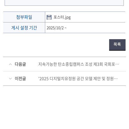
첨부파일
포스터.jpg
게시 설정 기간
2025/10/2
~
목록
다음글
지속가능한 탄소중립캠퍼스 조성 제3회 국회포럼 개최 안내
이전글
'2025 디지털치유정원 공간 모델 제안 및 정원치유 콘텐츠 개발 공모전' 안내