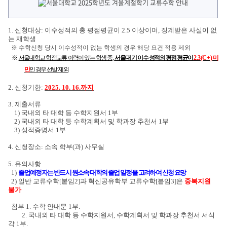
1. 신청대상: 이수성적의 총 평점평균이 2.5 이상이며, 징계받은 사실이 없
는 재학생
※ 수학신청 당시 이수성적이 없는 학생의 경우 해당 요건 적용 제외
※
서울대학교 학점교류 이력이 있는 학생 중
,
서울대 기 이수 성적의 평점 평균이
2.3(C+)
미
만
인 경우 선발 제외
2. 신청기한:
2025. 10. 16.까지
3. 제출서류
1) 국내외 타 대학 등 수학지원서 1부
2) 국내외 타 대학 등 수학계획서 및 학과장 추천서 1부
3) 성적증명서 1부
4. 신청장소: 소속 학부(과) 사무실
5. 유의사항
1)
졸업예정자는 반드시 원소속 대학의 졸업 일정을 고려하여 신청 요망
2) 일반 교류수학[붙임2]과 혁신공유학부 교류수학[붙임3]은
중복지원
불가
첨부 1. 수학 안내문 1부.
2. 국내외 타 대학 등 수학지원서, 수학계획서 및 학과장 추천서 서식
각 1부.