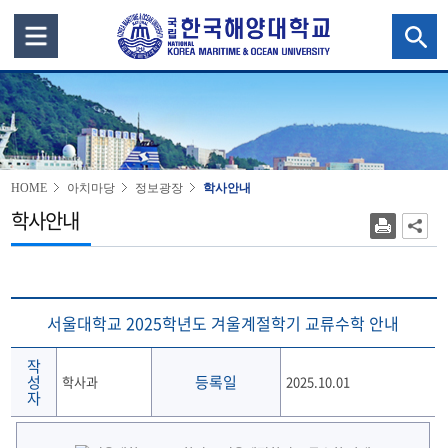
HOME
아치마당
정보광장
학사안내
학사안내
서울대학교 2025학년도 겨울계절학기 교류수학 안내
작
성
등록일
학사과
2025.10.01
자