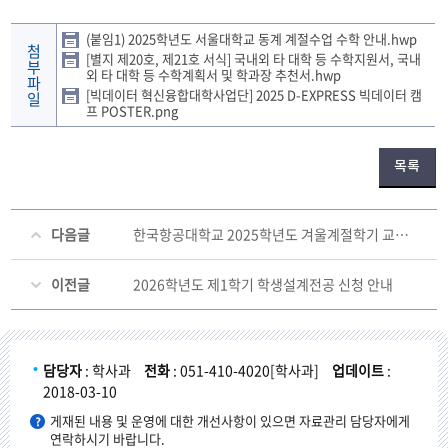
(붙임1) 2025학년도 서울대학교 동계 계절수업 수학 안내.hwp
첨
[별지 제20호, 제21호 서식] 국내외 타 대학 등 수학지원서, 국내
부
외 타 대학 등 수학계획서 및 학과장 추천서.hwp
파
[빅데이터 혁신융합대학사업단] 2025 D-EXPRESS 빅데이터 캠
일
프 POSTER.png
목록
다음글
한국항공대학교 2025학년도 겨울계절학기 교류수학 안내
이전글
2026학년도 제1학기 학생설계전공 신청 안내
담당자
: 학사과
전화
: 051-410-4020[학사과]
업데이트
:
2018-03-10
게재된 내용 및 운영에 대한 개선사항이 있으면 자료관리 담당자에게
연락하시기 바랍니다.