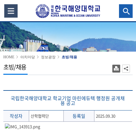
HOME
아치마당
정보광장
초빙/채용
초빙/채용
국립한국해양대학교 학교기업 마린에듀텍 행정원 공개채
용 공고
작성자
등록일
산학협력단
2025.09.30