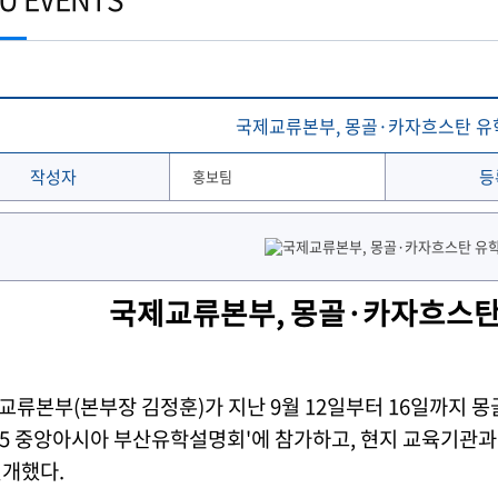
토목공학과
학생 WebMail
해양문화관광학과
발전기금
국외협정체결 현황
해양신소재융합공학과
Ocean-CTS
협정서 조회
(2020이전 학부)
온라인 설문조사 시스템
후원의 집 현황
통합성과관리시스템
해사산업대학원
해양과학기술전문대학원
협정기관(병원·호텔·기타)
해온(海:ON)교과 · 비교과 검색 추천서비스
국제교류본부, 몽골·카자흐스탄 유
작성자
등
홍보팀
국제교류본부, 몽골·카자흐스탄
교류본부(본부장 김정훈)가 지난 9월 12일부터 16일까지
025 중앙아시아 부산유학설명회'에 참가하고, 현지 교육기관과
전개했다.