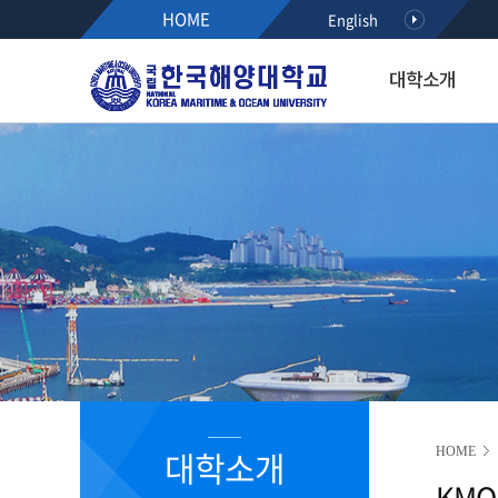
HOME
English
대학소개
대학소개
입학·장학·취업
대학·대학원
연구·산학
대학생활
아치마당
후원하기
열린총장실
입학
해사대학
KMOU RESEARCH NEW
학생서비스시스템
정보광장
인사말
공지사항
항해융합학부(2021~)
학사안내
공지사항
약력
수시모집
기관시스템공학부(2021~)
등록안내
학사안내
최근활동
정시모집
해양경찰학부(2021~)
서식다운로드
행사/세미나
역대총장
편입학
해사인공지능·보안학부(20
초빙/채용
R&D알리미
International Students
2020이전 학부
취업정보
국가R&D사업 공모(NTIS)
학과소개
해기교육원
장학정보
기타과제공모
입학홍보·상담
실습선
코로나19 안내 자료
R&D NEWS
대학생활
졸업생 기수별 활동기록(
청렴센터
R&D 공모
대학원 입학
R&D 정책 동향
공지사항
대학소개
HOME
부패신고방
KMO
캠퍼스안내
부패방지 제도개선 제안방