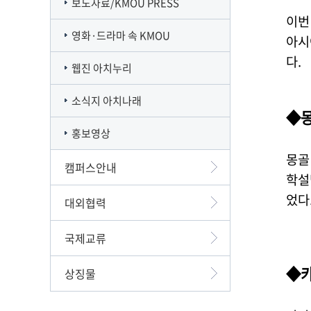
보도자료/KMOU PRESS
이번
영화·드라마 속 KMOU
아시
다.
웹진 아치누리
소식지 아치나래
◆몽
홍보영상
몽골
캠퍼스안내
학설
었다
대외협력
국제교류
◆카
상징물