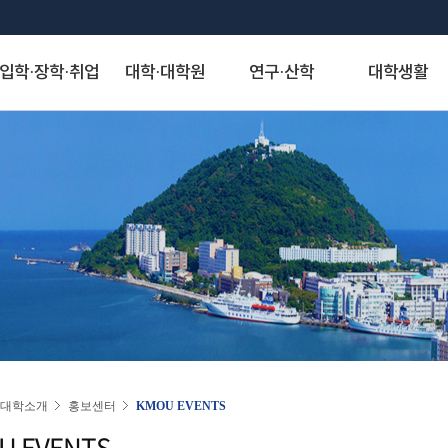
입학·장학·취업
대학·대학원
연구·산학
대학생활
S
대학발전제안
장학안내
해양과학기술융합대학
산학협력단
게시판
정보서비스
역사·비전
취·창업
해양인문사회과학대학
연구기관
아치신문고
시설물 사용 신청
KMOU Open Innovation
교내장학금
조선해양시스템 공학부
자유게시판
종합정보시스템
대학연혁
학생성장지원실
해운경영학부
연구소
아치신문고
학내 시설물 사용
해소창(해양대소통창구)
교외장학금
해양공학과
학생회게시판
증명서발급서비스
역사사진
채용정보
해사법학부
센터
홈페이지 불편신고
운동장(인조잔디구
국가장학금
에너지자원공학과
정보게시판
원격지원서비스
실습선 75년사
창업정보
국제무역경제학부
사업단
알림톡 템플릿 신청 게시판
풋살장
22~)
국가근로 및 멘토링 장학금
해양건축공학과
KMOU 친절직원 추천
국제학생증발급신청
교육 목적·목표 및 인재상
추천채용관리
국제관계학과
홈페이지 배너·팝업 신청 게시판
기업재난관리사(행정안전부)
대학원 장학금
해양과학융합학부
청탁금지법 공지
연구업적검색서비스
비전·전략 및 특성화 분야
해양행정학과
홈페이지 현행화 요청 게시판
학생군사교육단
학자금 대출제도
해양스포츠과학과
도서관
대학교가
해양영어영문학과
학생생활관
기계공학부
스마트캠퍼스 안내
대학서비스헌장
동아시아학과
동영상)
전자전기정보공학부
(신)KMOU-LMS
인문사회자율전공학부
인권센터
자랑스러운 아치인상
승선생활관
인공지능공학부
수강편람
교직과
연도별 수상자명단
물류시스템공학과
동아리
경제산업학부
대학소개
홍보센터
KMOU EVENTS
추천합니다
환경공학과
KORUS(코러스)
법무비즈니스학부
U EVENTS
대외협력
국제교류