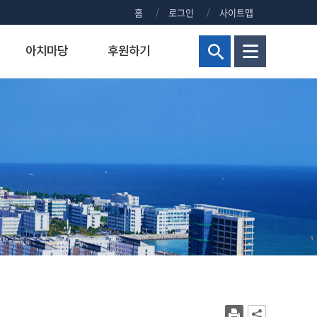
홈
로그인
사이트맵
아치마당
후원하기
현황
해양군사대학
연구비 통합 관리시스템
정부포상대상자공개
보건진료실
홍보센터
교양교육원
연구실안전관리시스템
주요회의 결과 공개
신청 사이트 안내
조직
해양군사학부
정부포상대상자 공개안내
KMOU NEWS
병역안내
장)
교내주요홈페이지
해양군사학과
정부포상대상자공개
KMOU EVENTS
직장예비군
대학현황
KMOU PEOPLE
병무홍보
대학통계
보도자료/KMOU PRESS
대학규정
영화·드라마 속 KMOU
복지시설
대학요람
웹진 아치누리
장애학생지원센터
대학(원)평가
소식지 아치나래
교육수요자 만족도
홍보영상
시설서비스센터
새내기 길라잡이
학생상담센터
교내전화번호
2026년 대학생활안내
현업공무원 지정 및 초과근무수당
2025년 대학생활안내
상징물
2024년 대학생활안내