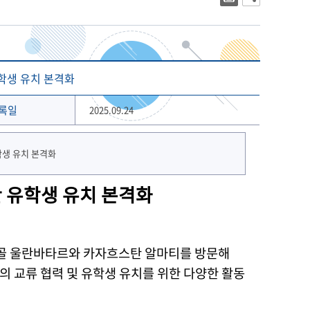
대학상징
2023년 대학생활안내
대학로고
2022년 대학생활안내
상징 캐릭터
해양금융대학원
글로벌물류대학원
기념 서체
학생 유치 본격화
개교 80주년 앰블럼
록일
2025.09.24
 유학생 유치 본격화
 몽골 울란바타르와 카자흐스탄 알마티를 방문해
의 교류 협력 및 유학생 유치를 위한 다양한 활동