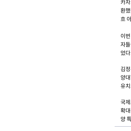
카자
환했
흐 
이번
자들
었다
김정
양대
유치
국제
확대
양 