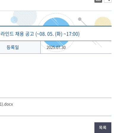
대학상징
2023년 대학생활안내
대학로고
2022년 대학생활안내
상징 캐릭터
해양금융대학원
글로벌물류대학원
기념 서체
채용 공고 (~08. 05. (화) ~17:00)
개교 80주년 앰블럼
등록일
2025.07.30
).docx
목록