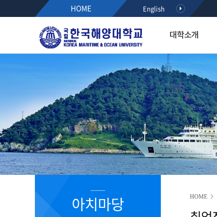
HOME
English
대학소개
대학소개
입학·장학·취업
대학·대학원
연구·산학
대학생활
아치마당
후원하기
열린총장실
입학
해사대학
KMOU RESEARCH NEW
학생서비스시스템
정보광장
인사말
공지사항
항해융합학부(2021~)
학사안내
공지사항
약력
수시모집
기관시스템공학부(2021~)
등록안내
학사안내
최근활동
정시모집
해양경찰학부(2021~)
서식다운로드
행사/세미나
역대총장
편입학
해사인공지능·보안학부(20
초빙/채용
R&D알리미
International Students
2020이전 학부
취업정보
국가R&D사업 공모(NTIS)
학과소개
해기교육원
장학정보
기타과제공모
입학홍보·상담
실습선
코로나19 안내 자료
R&D NEWS
대학생활
졸업생 기수별 활동기록(
청렴센터
R&D 공모
대학원 입학
R&D 정책 동향
공지사항
아치마당
HOME
부패신고방
취업
캠퍼스안내
부패방지 제도개선 제안방