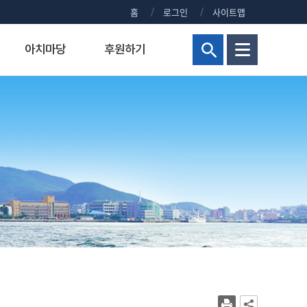
홈
로그인
사이트맵
아치마당
후원하기
현황
해양군사대학
연구비 통합 관리시스템
정부포상대상자공개
보건진료실
홍보센터
교양교육원
연구실안전관리시스템
주요회의 결과 공개
신청 사이트 안내
조직
해양군사학부
정부포상대상자 공개안내
KMOU NEWS
병역안내
장)
교내주요홈페이지
해양군사학과
정부포상대상자공개
KMOU EVENTS
직장예비군
대학현황
KMOU PEOPLE
병무홍보
대학통계
보도자료/KMOU PRESS
대학규정
영화·드라마 속 KMOU
복지시설
대학요람
웹진 아치누리
장애학생지원센터
대학(원)평가
소식지 아치나래
교육수요자 만족도
홍보영상
시설서비스센터
새내기 길라잡이
학생상담센터
교내전화번호
2026년 대학생활안내
현업공무원 지정 및 초과근무수당
2025년 대학생활안내
상징물
2024년 대학생활안내