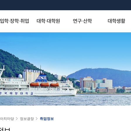
입학·장학·취업
대학·대학원
연구·산학
대학생활
S
대학발전제안
장학안내
해양과학기술융합대학
산학협력단
게시판
정보서비스
역사·비전
취·창업
해양인문사회과학대학
연구기관
아치신문고
시설물 사용 신청
KMOU Open Innovation
교내장학금
조선해양시스템 공학부
자유게시판
종합정보시스템
대학연혁
학생성장지원실
해운경영학부
연구소
아치신문고
학내 시설물 사용
해소창(해양대소통창구)
교외장학금
해양공학과
학생회게시판
증명서발급서비스
역사사진
채용정보
해사법학부
센터
홈페이지 불편신고
운동장(인조잔디구
국가장학금
에너지자원공학과
정보게시판
원격지원서비스
실습선 75년사
창업정보
국제무역경제학부
사업단
알림톡 템플릿 신청 게시판
풋살장
22~)
국가근로 및 멘토링 장학금
해양건축공학과
KMOU 친절직원 추천
국제학생증발급신청
교육 목적·목표 및 인재상
추천채용관리
국제관계학과
홈페이지 배너·팝업 신청 게시판
기업재난관리사(행정안전부)
대학원 장학금
해양과학융합학부
청탁금지법 공지
연구업적검색서비스
비전·전략 및 특성화 분야
해양행정학과
홈페이지 현행화 요청 게시판
학생군사교육단
학자금 대출제도
해양스포츠과학과
도서관
대학교가
해양영어영문학과
학생생활관
기계공학부
스마트캠퍼스 안내
대학서비스헌장
동아시아학과
동영상)
전자전기정보공학부
(신)KMOU-LMS
인문사회자율전공학부
인권센터
자랑스러운 아치인상
승선생활관
인공지능공학부
수강편람
교직과
연도별 수상자명단
물류시스템공학과
동아리
경제산업학부
아치마당
정보광장
취업정보
추천합니다
환경공학과
KORUS(코러스)
법무비즈니스학부
정보
대외협력
국제교류