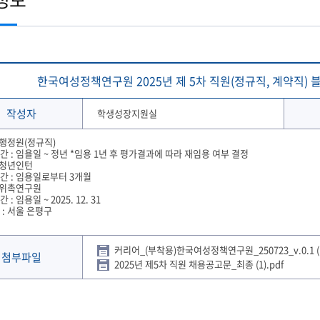
토목공학과
학생 WebMail
해양문화관광학과
발전기금
국외협정체결 현황
해양신소재융합공학과
Ocean-CTS
협정서 조회
(2020이전 학부)
온라인 설문조사 시스템
후원의 집 현황
통합성과관리시스템
해사산업대학원
해양과학기술전문대학원
협정기관(병원·호텔·기타)
해온(海:ON)교과 · 비교과 검색 추천서비스
한국여성정책연구원 2025년 제 5차 직원(정규직, 계약직) 블라인드 
작성자
학생성장지원실
 행정원(정규직)
 : 임욜일 ~ 정년 *임용 1년 후 평가결과에 따라 재임용 여부 결정
: 청년인턴
간 : 임용일로부터 3개월
: 위촉연구원
: 임용일 ~ 2025. 12. 31
 : 서울 은평구
커리어_(부착용)한국여성정책연구원_250723_v.0.1 (1
첨부파일
2025년 제5차 직원 채용공고문_최종 (1).pdf