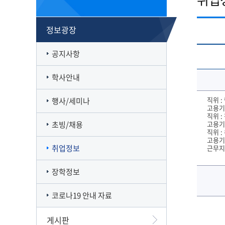
캠퍼스맵
재정집행 공개방
캠퍼스투어
감사정보 공개방
정보광장
서부산융합캠퍼스
공익신고
일반대학원
풍경사진
외부강의 등 안내
공지사항
VR로 탐방하기
청렴·인권인식 자가진단
오시는길
학사안내
직위 :
행사/세미나
고용기간
직위 
초빙/채용
고용기
직위 
고용기간 
취업정보
근무지
장학정보
코로나19 안내 자료
게시판