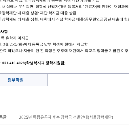
생 계좌로 지급
:
한국장학재단에 등록된 학생 개인 계좌로 지급
지서 상에서 우선감면
:
장학생 선발자
(‘0
원 등록처리
’
완료자
)
에 한하여 재정과에
국장학재단 내 대출 상환
:
재단 학자금 대출 상환
국장학재단 외 대출 상환
:
대학에서 직접 학자금 대출
(
공무원연금공단 대출에 한
타사항
록 휴학자 미지급
단
,
3
월
25
일
(
화
)
까지 등록금 납부 학생에 한해서 지급함
완료 되었으나 지급이 안 된 학생은 추후에 재단에서 학교로 장학금 지급된 이
의
: 051-410-4028(
학생복지과 장학지원팀
)
첨부파일
음글
2025년 독립유공자 후손 장학금 선발안내(서울장학재단)