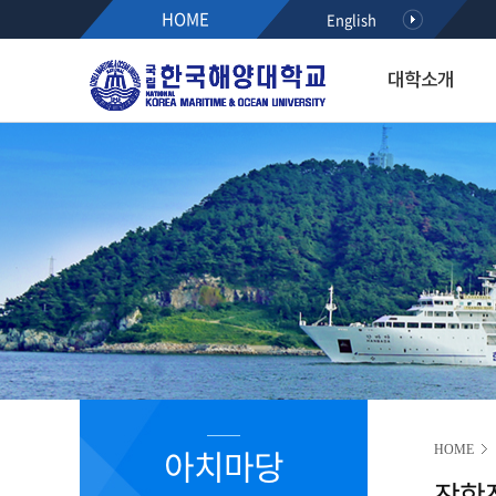
HOME
English
대학소개
대학소개
입학·장학·취업
대학·대학원
연구·산학
대학생활
아치마당
후원하기
열린총장실
입학
해사대학
KMOU RESEARCH NEW
학생서비스시스템
정보광장
인사말
공지사항
항해융합학부(2021~)
학사안내
공지사항
약력
수시모집
기관시스템공학부(2021~)
등록안내
학사안내
최근활동
정시모집
해양경찰학부(2021~)
서식다운로드
행사/세미나
역대총장
편입학
해사인공지능·보안학부(20
초빙/채용
R&D알리미
International Students
2020이전 학부
취업정보
국가R&D사업 공모(NTIS)
학과소개
해기교육원
장학정보
기타과제공모
입학홍보·상담
실습선
코로나19 안내 자료
R&D NEWS
대학생활
졸업생 기수별 활동기록(
청렴센터
R&D 공모
대학원 입학
R&D 정책 동향
공지사항
아치마당
HOME
부패신고방
장학
캠퍼스안내
부패방지 제도개선 제안방