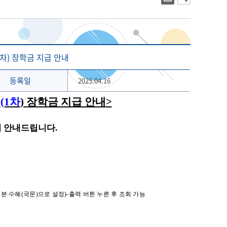
대학상징
2023년 대학생활안내
대학로고
2022년 대학생활안내
상징 캐릭터
해양금융대학원
글로벌물류대학원
기념 서체
차) 장학금 지급 안내
개교 80주년 앰블럼
등록일
2025.04.16
형
(1
차
)
장학금 지급 안내
>
이 안내드립니다
.
구분
:
수혜
(
국문
)
으로 설정
)
-
출력 버튼 누른 후 조회 가능