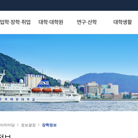
입학·장학·취업
대학·대학원
연구·산학
대학생활
S
대학발전제안
장학안내
해양과학기술융합대학
산학협력단
게시판
정보서비스
역사·비전
취·창업
해양인문사회과학대학
연구기관
아치신문고
시설물 사용 신청
KMOU Open Innovation
교내장학금
조선해양시스템 공학부
자유게시판
종합정보시스템
대학연혁
학생성장지원실
해운경영학부
연구소
아치신문고
학내 시설물 사용
해소창(해양대소통창구)
교외장학금
해양공학과
학생회게시판
증명서발급서비스
역사사진
채용정보
해사법학부
센터
홈페이지 불편신고
운동장(인조잔디구
국가장학금
에너지자원공학과
정보게시판
원격지원서비스
실습선 75년사
창업정보
국제무역경제학부
사업단
알림톡 템플릿 신청 게시판
풋살장
22~)
국가근로 및 멘토링 장학금
해양건축공학과
KMOU 친절직원 추천
국제학생증발급신청
교육 목적·목표 및 인재상
추천채용관리
국제관계학과
홈페이지 배너·팝업 신청 게시판
기업재난관리사(행정안전부)
대학원 장학금
해양과학융합학부
청탁금지법 공지
연구업적검색서비스
비전·전략 및 특성화 분야
해양행정학과
홈페이지 현행화 요청 게시판
학생군사교육단
학자금 대출제도
해양스포츠과학과
도서관
대학교가
해양영어영문학과
학생생활관
기계공학부
스마트캠퍼스 안내
대학서비스헌장
동아시아학과
동영상)
전자전기정보공학부
(신)KMOU-LMS
인문사회자율전공학부
인권센터
자랑스러운 아치인상
승선생활관
인공지능공학부
수강편람
교직과
연도별 수상자명단
물류시스템공학과
동아리
경제산업학부
아치마당
정보광장
장학정보
추천합니다
환경공학과
KORUS(코러스)
법무비즈니스학부
정보
대외협력
국제교류