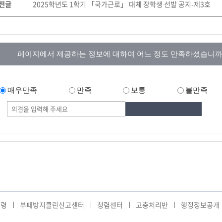
전글
2025학년도 1학기 「국가근로」 대체 장학생 선발 공지-제3호
페이지에서 제공하는 정보에 대하여 어느 정도 만족하셨습니까
매우만족
만족
보통
불만족
강령
부패방지클린신고센터
청렴센터
고충처리반
행정정보공개