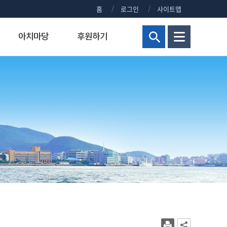
홈
로그인
사이트맵
아치마당
후원하기
현황
해양군사대학
연구비 통합 관리시스템
정부포상대상자공개
보건진료실
홍보센터
교양교육원
연구실안전관리시스템
주요회의 결과 공개
신청 사이트 안내
조직
해양군사학부
정부포상대상자 공개안내
KMOU NEWS
병역안내
장)
교내주요홈페이지
해양군사학과
정부포상대상자공개
KMOU EVENTS
직장예비군
대학현황
KMOU PEOPLE
병무홍보
대학통계
보도자료/KMOU PRESS
대학규정
영화·드라마 속 KMOU
복지시설
대학요람
웹진 아치누리
장애학생지원센터
대학(원)평가
소식지 아치나래
교육수요자 만족도
홍보영상
시설서비스센터
새내기 길라잡이
학생상담센터
교내전화번호
2026년 대학생활안내
현업공무원 지정 및 초과근무수당
2025년 대학생활안내
상징물
2024년 대학생활안내