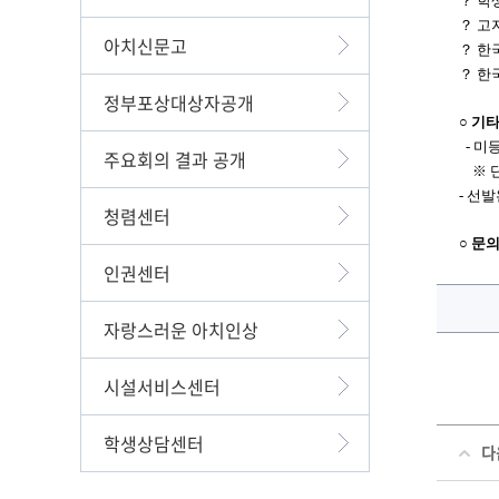
？
학
？
고
아치신문고
？
한
？
한
정부포상대상자공개
○
기
-
미등
주요회의 결과 공개
※
-
선발
청렴센터
○
문
인권센터
자랑스러운 아치인상
시설서비스센터
학생상담센터
다