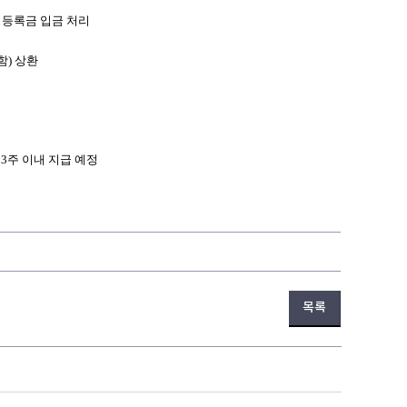
 등록금 입금 처리
함
)
상환
후
3
주 이내 지급 예정
목록