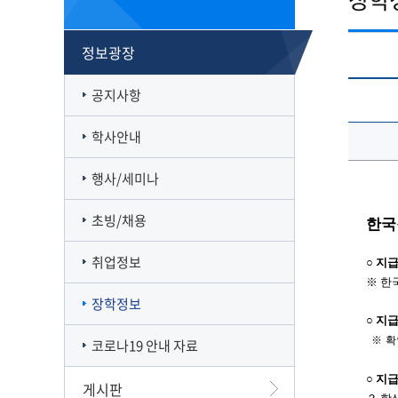
캠퍼스맵
재정집행 공개방
캠퍼스투어
감사정보 공개방
정보광장
서부산융합캠퍼스
공익신고
일반대학원
풍경사진
외부강의 등 안내
공지사항
VR로 탐방하기
청렴·인권인식 자가진단
오시는길
학사안내
행사/세미나
초빙/채용
한국
취업정보
○
지
※
한
장학정보
○
지
※
확
코로나19 안내 자료
○
지
게시판