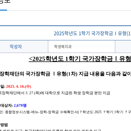
토목공학과
학생 WebMail
해양문화관광학과
발전기금
국외협정체결 현황
해양신소재융합공학과
Ocean-CTS
협정서 조회
(2020이전 학부)
온라인 설문조사 시스템
후원의 집 현황
통합성과관리시스템
해사산업대학원
해양과학기술전문대학원
협정기관(병원·호텔·기타)
해온(海:ON)교과 · 비교과 검색 추천서비스
2025학년도 1학기 국가장학금Ⅰ유형(1
작성자
학생복지과
<2025
학년도
1
학기 국가장학금
Ⅰ
유
장학재단의 국가장학금
Ⅰ
유형
(1
차
)
지급 내용을 다음과 같
급일
:
2025. 4. 16.(
수
)
국장학재단에서
3. 27.(
목
)
에 대학으로 지급된 학생 장학금 분만 지급
급대상자
:
2,679
명
인
:
종합정보시스템
-
메뉴
-
장학
-
장학금 수혜확인서
(
？
학년도
:2025
？
학기
:1
학기
？
급방법