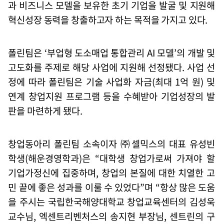
과 비즈니스 모델을 보유한 초기 기업을 발굴 및 지원해
혁신성장 동력을 창출하고자 하는 목적을 가지고 있다.
폴린팀은
‘
부업형 도소매업 통합관리
AI
모델
’
의 개발 및
고도화를 주제로 해당 사업에 지원해 선정됐다
.
사업 선
정에 따라 폴린팀은 기술 사업화 자금
(
최대
1
억 원
)
및
연계 창업지원 프로그램 등을 수혜받아 기업성장의 발
판을 마련하게 됐다
.
창업동아리 폴린팀 소속이자
㈜
셀믹스의 대표 유성빈
학생
(
해운경영학과
)
은
“
대학생 창업가로써 가져야 할
기업가정신에 집중하며
,
창업의 본질에 대한 치열한 고
민 끝에 좋은 성과를 이룰 수 있었다
”
며
“
항상 많은 도움
을 주시는 국립한국해양대학교 창업교육센터의 김성욱
교수님
,
엑센트리벤처스의 송지현 부장님
,
센트린의 구