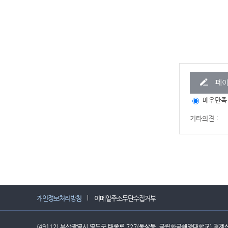
페이
매우만족
기타의견 :
개인정보처리방침
이메일주소무단수집거부
(49112) 부산광역시 영도구 태종로 727(동삼동, 국립한국해양대학교) 