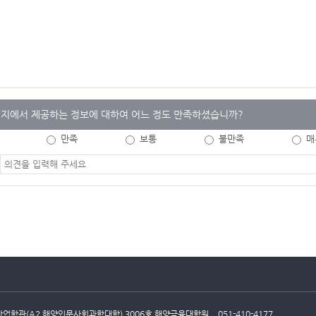
지에서 제공하는 정보에 대하여 어느 정도 만족하셨습니까?
만족
보통
불만족
매
경제산업학관(A2 해양인문사회과학대학) 3006호 해양금융대학원
051-410-4177