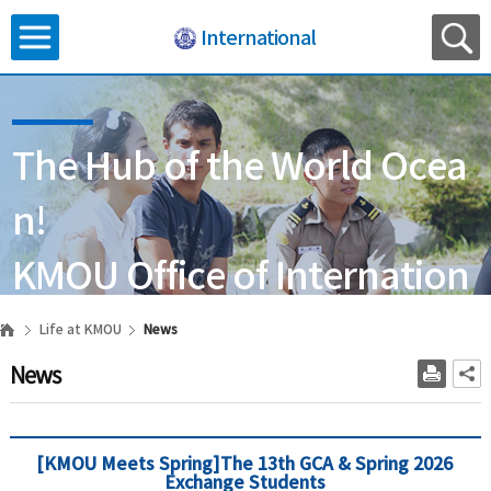
International
The Hub of the World Ocea
n!
KMOU Office of Internation
al Affairs
Life at KMOU
News
News
[KMOU Meets Spring]The 13th GCA & Spring 2026
Exchange Students