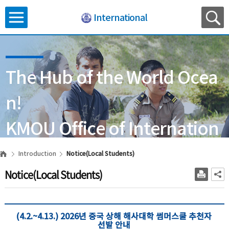
International
The Hub of the World Ocea
n!
KMOU Office of Internation
al Affairs
Introduction
Notice(Local Students)
Notice(Local Students)
(4.2.~4.13.) 2026년 중국 상해 해사대학 썸머스쿨 추천자
선발 안내