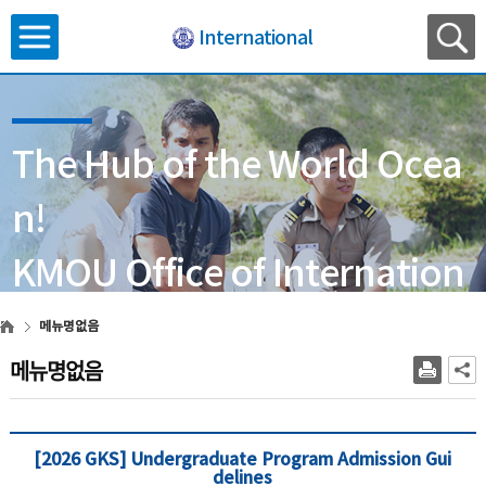
International
The Hub of the World Ocea
n!
KMOU Office of Internation
al Affairs
메뉴명없음
메뉴명없음
[2026 GKS] Undergraduate Program Admission Gui
delines