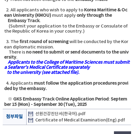
2. All applicants who wish to apply to
Korea Maritime & Oc
ean University (KMOU)
must apply
only through the
Embassy Track
.
(Submit your application to the Embassy or Consulate of
the Republic of Korea in your country.)
3. The
first round of screening
will be conducted by the Kor
ean diplomatic mission.
There is
no need to submit or send documents to the univ
ersity
.
Applicants to the College of Maritime Sciences must submit
a
Seafarer's Medical Certificate
separately
to the
university (see
attached file).
4.
Applicants
must follow the application procedures provi
ded by the embassy.
※
GKS Embassy Track Online Application Period
:
Septem
ber 15 (Mon) - September 30 (Tue), 2025
선원건강진단서(한국어).pdf
첨부파일
Certificate of Medical Examination(Eng).pdf