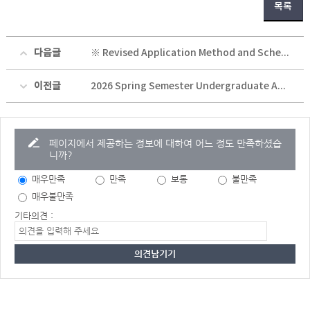
목록
다음글
※ Revised Application Method and Schedule for the 2026 Global Korea Scholarship Program for Undergraduate degrees (GKS-U) | 2026 정부초청 외국인 학부 장학생 선발 변경 공고
이전글
2026 Spring Semester Undergraduate Admission Guidelines for International Students (2026학년도 정시 외국인 특별전형 모집요강)
페이지에서 제공하는 정보에 대하여 어느 정도 만족하셨습
니까?
매우만족
만족
보통
불만족
매우불만족
기타의견 :