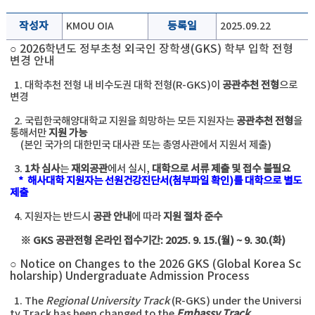
작성자
KMOU OIA
등록일
2025.09.22
○ 2026학년도 정부초청 외국인 장학생(GKS) 학부 입학 전형
변경 안내
1. 대학추천 전형 내 비수도권 대학 전형(R-GKS)이
공관추천 전형
으로
변경
2. 국립한국해양대학교 지원을 희망하는 모든 지원자는
공관추천 전형
을
통해서만
지원 가능
(본인 국가의 대한민국 대사관 또는 총영사관에서 지원서 제출)
3.
1차 심사
는
재외공관
에서 실시,
대학으로 서류 제출 및 접수 불필요
* 해사대학 지원자는 선원건강진단서(첨부파일 확인)를 대학으로 별도
제출
4. 지원자는 반드시
공관 안내
에 따라
지원 절차 준수
※ GKS 공관전형 온라인 접수기간: 2025. 9. 15.(월) ~ 9. 30.(화)
○
Notice on Changes to the 2026 GKS (Global Korea Sc
holarship) Undergraduate Admission Process
1.
The
Regional University Track
(R-GKS) under the Universi
ty Track has been changed to the
Embassy Track
.