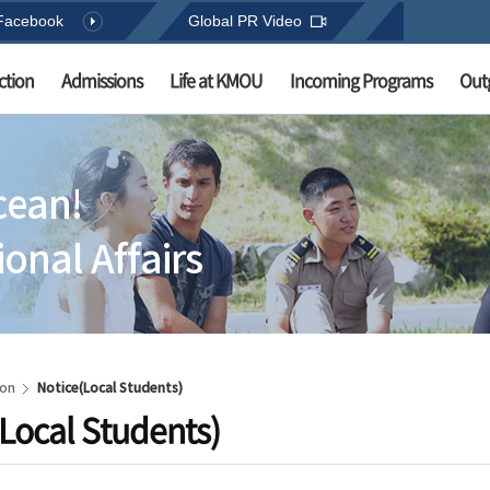
Facebook
Global PR Video
ction
Admissions
Life at KMOU
Incoming Programs
Out
cean!
onal Affairs
ion
Notice(Local Students)
Local Students)