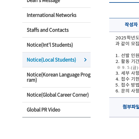
Dean’s Message
International Networks
작성자
Staffs and Contacts
2025학년
Notice(Int'l Students)
과 같이 모
1. 선발 인
Notice(Local Students)
2. 활동 기간:
※ 9. 5.
3. 세부 사
Notice(Korean Language Prog
ram)
4. 접수 기한:
5. 접수 
6. 문의 사항
Notice(Global Career Corner)
첨부파
Global PR Video