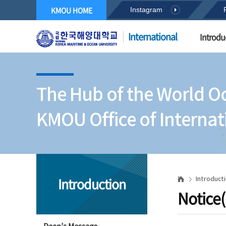
KMOU HOME
Instagram
International
Introdu
The Hub of the World O
KMOU Office of Internati
Introduction
Introduct
Notice(