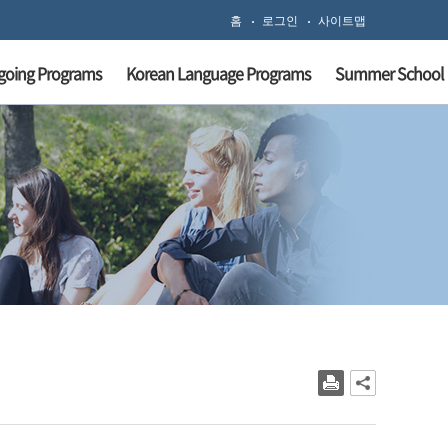
홈
로그인
사이트맵
going Programs
Korean Language Programs
Summer School