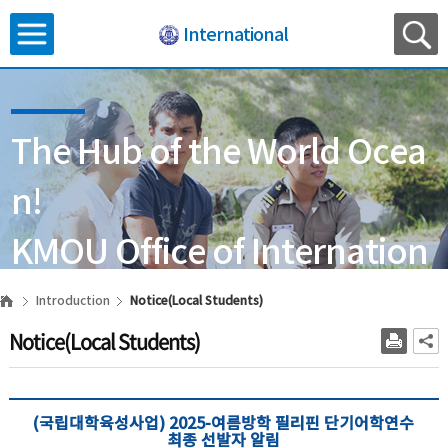
International
The Hub of the World Ocea
n!
KMOU Office of Internation
al Affairs
Introduction
Notice(Local Students)
Notice(Local Students)
(국립대학육성사업) 2025-여름방학 필리핀 단기어학연수
최종 선발자 알림