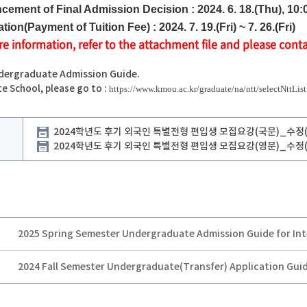
ement of Final Admission Decision
:
2024. 6. 18.(Thu), 10:
ation(Payment of Tuition Fee)
:
2024. 7. 19.(Fri) ~ 7. 26.(Fri)
e information, refer to the attachment file and please cont
ndergraduate Admission Guide.
e School, please go to :
https://www.kmou.ac.kr/graduate/na/ntt/selectNttL
2024학년도 후기 외국인 특별전형 편입생 모집요강(국문)_수정(2024
2024학년도 후기 외국인 특별전형 편입생 모집요강(영문)_수정(2024