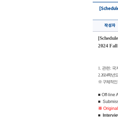
[Schedule
작성자
[Schedul
2024 Fall
202
1. 관련:
2. 202
※ 구체적인 
■ Off-line 
■ Submiss
※
Origina
■
Intervie