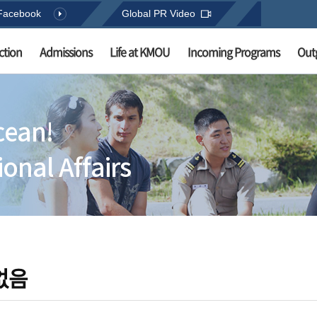
Facebook
Global PR Video
ction
Admissions
Life at KMOU
Incoming Programs
Out
cean!
onal Affairs
없음