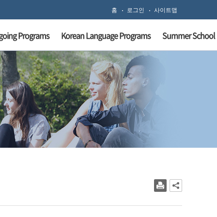
홈
로그인
사이트맵
going Programs
Korean Language Programs
Summer School