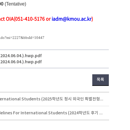
00
(Tentative)
act OIA
(051-410-5176 or
iadm@kmou.ac.kr
)
ist.do?mi=2227&bbsId=10447
.06.04.).hwp.pdf
.06.04.).hwp.pdf
목록
2025 Spring Semester Undergraduate Admission Guide for International Students (2025학년도 정시 외국인 특별전형 모집요강)
2024 Fall Semester Undergraduate(Transfer) Application Guidelines For International Students (2024학년도 후기 외국인 특별전형 편입생 모집 안내)