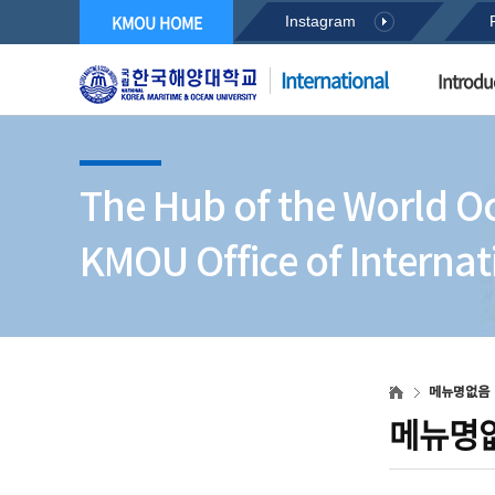
KMOU HOME
Instagram
International
Introdu
The Hub of the World O
KMOU Office of Internati
메뉴명없음
메뉴명