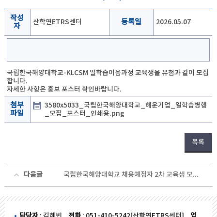
작성
산학연ETRS센터
등록일
2026.05.07
자
국립한국해양대학교-KLCSM 일학습이음과정 교육생을 유첨과 같이 모집
합니다.
자세한 사항은 홍보 포스터 확인바랍니다.
첨부
3580x5033_국립한국해양대학교_해운기업_일학습병행
파일
_모집_포스터_인쇄용.png
목록
다음글
국립한국해양대학교 채용예정자 2차 교육생 모집(7/14~8/26)
담당자
: 김혜빈
전화
: 051-410-5242[산학연ETRS센터]
업