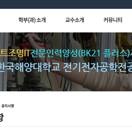
학부(과) 소개
교수소개
커뮤니티
트조명IT
전문인력양성(BK21 플러스)
한국해양대학교 전기전자공학전
공지사항
항