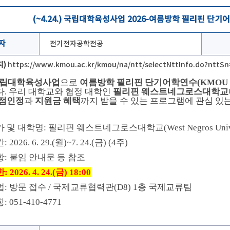
(~4.24.) 국립대학육성사업 2026-여름방학 필리핀 단
자
전기전자공학전공
지)
https://www.kmou.ac.kr/kmou/na/ntt/selectNttInfo.do?ntt
 국립대학육성사업
으로
여름방학 필리핀 단기어학연수(KMOU Ocean
. 우리 대학교와 협정 대학인
필리핀 웨스트네그로스대학교
점인정
과
지원금 혜택
까지 받을 수 있는 프로그램에 관심 있
가 및 대학명: 필리핀 웨스트네그로스대학교(West Negros Univer
2026. 6. 29.(월)~7. 24.(금) (4주)
항: 붙임 안내문 등 참조
2026. 4. 24.(금) 18:00
법: 방문 접수 / 국제교류협력관(D8) 1층 국제교류팀
 051-410-4771