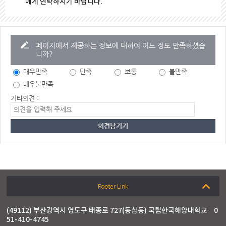
에게 연락하시기 바랍니다.
페이지에서 제공하는 정보에 대하여 어느 정도 만족하셨습
니까?
매우만족
만족
보통
불만족
매우불만족
기타의견 :
Footer Link
(49112) 부산광역시 영도구 태종로 727(동삼동) 국립한국해양대학교
0
51-410-4745