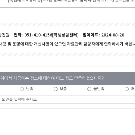
[국립대학육성사업] 하계) 공부! 자존감이 높아야 한다고요?-1,2학년을 
 황진원
전화
: 051-410-4156[학생상담센터]
업데이트
: 2024-08-20
내용 및 운영에 대한 개선사항이 있으면 자료관리 담당자에게 연락하시기 바랍니
지에서 제공하는 정보에 대하여 어느 정도 만족하셨습니까?
만족
보통
불만족
매