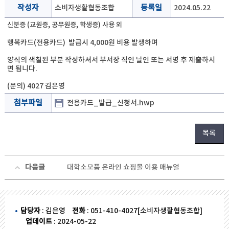
작성자
소비자생활협동조합
등록일
2024.05.22
신분증 (교원증, 공무원증, 학생증) 사용 외
행복카드(전용카드) 발급시 4,000원 비용 발생하며
양식의 색칠된 부분 작성하셔서 부서장 직인 날인 또는 서명 후 제출하시
면 됩니다.
(문의) 4027 김은영
첨부파일
전용카드_발급_신청서.hwp
목록
다음글
대학소모품 온라인 쇼핑몰 이용 매뉴얼
담당자
: 김은영
전화
: 051-410-4027[소비자생활협동조합]
업데이트
: 2024-05-22