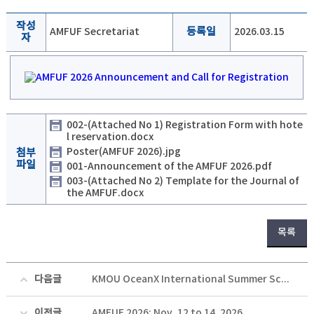
작성
AMFUF Secretariat
등록일
2026.03.15
자
002-(Attached No 1) Registration Form with hote
l reservation.docx
Poster(AMFUF 2026).jpg
첨부
파일
001-Announcement of the AMFUF 2026.pdf
003-(Attached No 2) Template for the Journal of
the AMFUF.docx
목록
다음글
KMOU OceanX International Summer School 2026
이전글
AMFUF 2026: Nov. 12 to 14, 2026