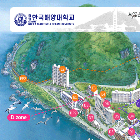
E2
EP2
E3
E4
E1
D6
C
D8
DP2
D5
D4
D7
D3
D1