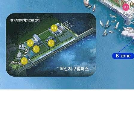
D2
G1
G4
G2
G5
G3