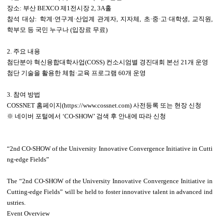
장소
:
부산
BEXCO
제
1
전시장
2, 3A
홀
참석 대상
:
학계
·
연구계
·
산업계 관계자
,
지자체
,
초
·
중
·
고
·
대학생
,
교직원
,
학부모 등 국민 누구나
(
입장료 무료
)
2.
주요 내용
첨단분야 혁신융합대학사업
(COSS)
컨소시엄별 경진대회 본선
21
개 운영
첨단 기술을 활용한 체험
·
교육 프로그램
60
개 운영
3.
참여 방법
COSSNET
홈페이지
(https://www.cossnet.com)
사전등록 또는 현장 신청
※
네이버 포털에서
‘CO-SHOW’
검색 후 안내에 따라 신청
“2nd CO-SHOW of the University Innovative Convergence Initiative in Cutti
ng-edge Fields”
The “2nd CO-SHOW of the University Innovative Convergence Initiative in
Cutting-edge Fields” will be held to foster innovative talent in advanced ind
ustries.
Event Overview