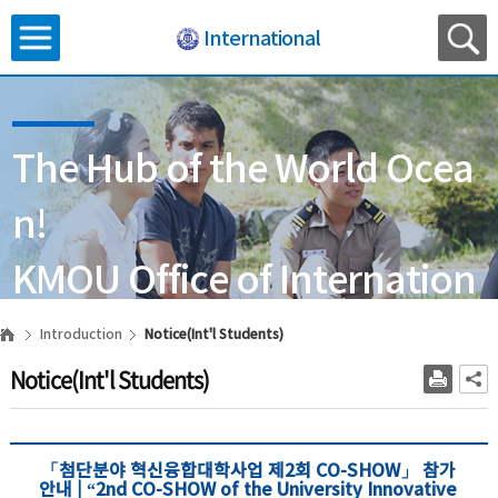
International
The Hub of the World Ocea
n!
KMOU Office of Internation
al Affairs
Introduction
Notice(Int'l Students)
Notice(Int'l Students)
「첨단분야 혁신융합대학사업 제2회 CO-SHOW」 참가
안내 | “2nd CO-SHOW of the University Innovative