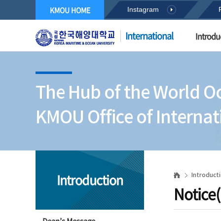
KMOU HOME
Instagram
International
Introdu
The Hub of the World O
KMOU Office of Internati
Introduction
Introduct
Notice(