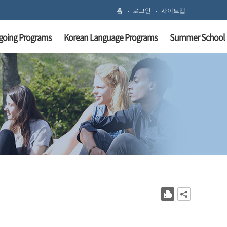
홈
로그인
사이트맵
going Programs
Korean Language Programs
Summer School