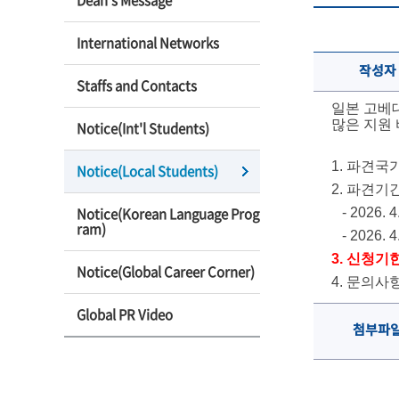
Dean’s Message
International Networks
작성자
Staffs and Contacts
일본 고베
많은 지원
Notice(Int'l Students)
1. 파견국
Notice(Local Students)
2. 파견기간
Notice(Korean Language Prog
- 2026. 4
ram)
- 2026. 
3. 신청기한: 
Notice(Global Career Corner)
4. 문의사항
Global PR Video
첨부파