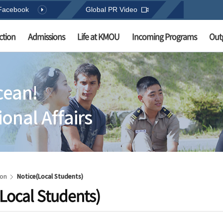
Facebook
Global PR Video
ction
Admissions
Life at KMOU
Incoming Programs
Out
cean!
onal Affairs
ion
Notice(Local Students)
Local Students)