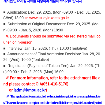
게시된 입학 지원 서류를 작성하여 제출해 주시기 바랍니다.
■ Application
: Dec. 29, 2025. (Mon) 09:00 ~ Dec. 31, 2025.
(Wed) 18:00
☞
www.studyinkorea.go.kr
■ Submission of Original Documents: Dec. 29, 2025. (Mo
n) 09:00 ~ Jan. 5, 2026. (Mon) 18:00
※
Documents should be submitted via registered mail, co
urier, or in-person
■ Interview: Jan. 15, 2026. (Thu), 10:00 (Tentative)
■ Announcement of Final Admission Decision
: Jan
. 28, 20
26. (Wed), 10:00 (Tentative)
■ Registration(Payment of Tuition Fee)
: Jan
. 29, 2026. (Th
u) 09:00 ~ Feb. 2, 2026. (Mon) 16:00
※ For more information, refer to the attachment file a
nd please contact OIA
(051-410-5176)
or
iadm@kmou.ac.kr
)
※ The application forms attached to the admission guidelines are sample template
s. Please make sure to complete and submit the official forms provided attached (Admi