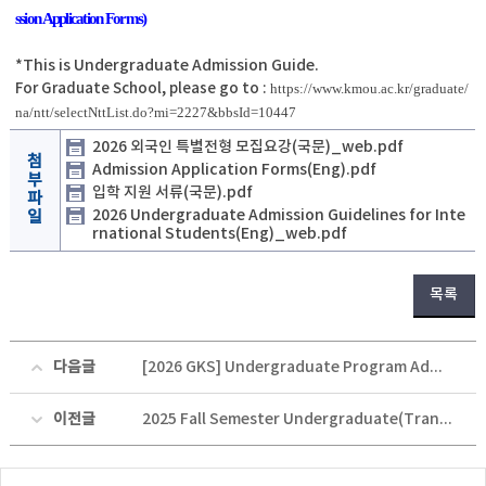
ssion Application Forms)
*This is Undergraduate Admission Guide.
For Graduate School, please go to :
https://www.kmou.ac.kr/graduate/
na/ntt/selectNttList.do?mi=2227&bbsId=10447
2026 외국인 특별전형 모집요강(국문)_web.pdf
첨
Admission Application Forms(Eng).pdf
부
입학 지원 서류(국문).pdf
파
2026 Undergraduate Admission Guidelines for Inte
일
rnational Students(Eng)_web.pdf
목록
다음글
[2026 GKS] Undergraduate Program Admission Guidelines
이전글
2025 Fall Semester Undergraduate(Transfer) Application Guidelines For International Students(2025학년도 후기 외국인 특별전형 편입생 모집 안내)