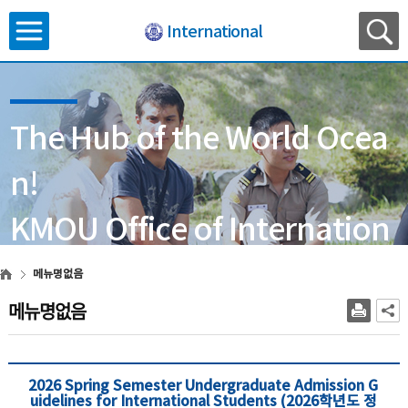
International
The Hub of the World Ocea
n!
KMOU Office of Internation
al Affairs
메뉴명없음
메뉴명없음
2026 Spring Semester Undergraduate Admission G
uidelines for International Students (2026학년도 정