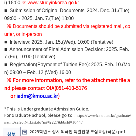
i) 18:00,
☞
www.studyinkorea.go.kr
■ Submission of Original Documents: 2024. Dec. 31.(Tue)
09:00 ~ 2025. Jan. 7.(Tue) 18:00
※
Documents should be submitted via registered mail, co
urier, or in-person
■ Interview: 2025. Jan. 15.(Wed), 10:00 (Tentative)
■ Announcement of Final Admission Decision
:
2025. Feb.
7.(Fri), 10:00 (Tentative)
■ Registration(Payment of Tuition Fee)
:
2025. Feb. 10.(Mo
n) 09:00 ~ Feb. 12.(Wed) 16:00
※ For more information, refer to the attachment file a
nd please contact OIA
(051-410-5176
or
iadm@kmou.ac.kr
)
*This is Undergraduate Admission Guide.
For Graduate School, please go to :
https://www.kmou.ac.kr/graduate/
na/ntt/selectNttList.do?mi=2227&bbsId=10447
2025학년도 정시 외국인 특별전형 모집요강(국문).pdf
첨부