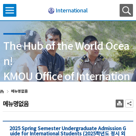
International
The Hub of the World Ocea
n!
KMOU Office of Internation
al Affairs
메뉴명없음
메뉴명없음
2025 Spring Semester Undergraduate Admission G
uide for International Students (2025학년도 정시 외